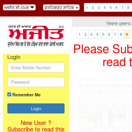
ਅਜੀਤ ਈ-ਪੇਪਰ
ਫ਼ਤਹਿਗੜ੍ਹ ਸਾਹਿਬ
1
2
3
4
5
6
7
8
ਵਿਚਾਰ ਪ੍ਰਵਾਹ: ਤੁ
1
2
3
4
5
6
7
8
9
Please Subs
read 
Login
Remember Me
New User ?
Subscribe to read this