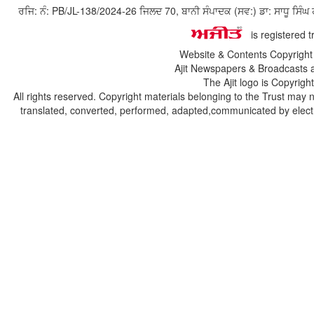
ਰਜਿ: ਨੰ: PB/JL-138/2024-26 ਜਿਲਦ 70, ਬਾਨੀ ਸੰਪਾਦਕ (ਸਵ:) ਡਾ: ਸਾਧੂ ਸ
is registered 
Website & Contents Copyrigh
Ajit Newspapers & Broadcasts 
The Ajit logo is Copyrig
All rights reserved. Copyright materials belonging to the Trust may 
translated, converted, performed, adapted,communicated by electro