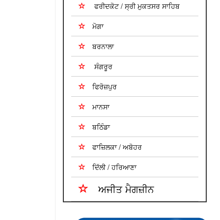
ਫਰੀਦਕੋਟ / ਸ੍ਰੀ ਮੁਕਤਸਰ ਸਾਹਿਬ
ਮੋਗਾ
ਬਰਨਾਲਾ
ਸੰਗਰੂਰ
ਫਿਰੋਜ਼ਪੁਰ
ਮਾਨਸਾ
ਬਠਿੰਡਾ
ਫਾਜ਼ਿਲਕਾ / ਅਬੋਹਰ
ਦਿੱਲੀ / ਹਰਿਆਣਾ
ਅਜੀਤ ਮੈਗਜ਼ੀਨ