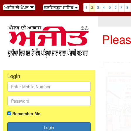
ਅਜੀਤ ਈ-ਪੇਪਰ
ਫ਼ਤਹਿਗੜ੍ਹ ਸਾਹਿਬ
1
2
3
4
5
6
7
8
Pleas
Login
Remember Me