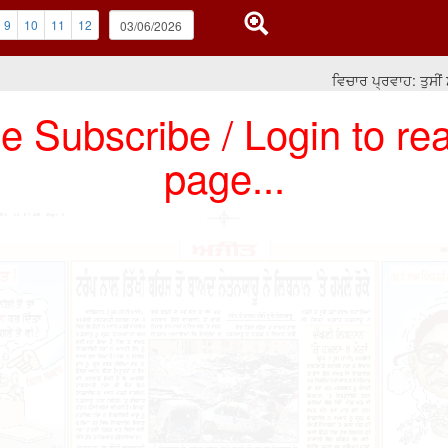
9
10
11
12
ਵਿਚਾਰ ਪ੍ਰਵਾਹ: ਤੁਸੀਂ ਸਾਰ
e Subscribe / Login to rea
page...