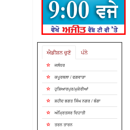
ਐਡੀਸ਼ਨ ਚੁਣੋ
ਪੰਨੇ
ਜਲੰਧਰ
ਕਪੂਰਥਲਾ / ਫਗਵਾੜਾ
ਹੁਸ਼ਿਆਰਪੁਰ/ਮੁਕੇਰੀਆਂ
ਸ਼ਹੀਦ ਭਗਤ ਸਿੰਘ ਨਗਰ / ਬੰਗਾ
ਅੰਮ੍ਰਿਤਸਰ ਦਿਹਾਤੀ
ਤਰਨ ਤਾਰਨ