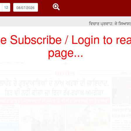
1
12
ਵਿਚਾਰ ਪ੍ਰਵਾਹ: ਜੇ ਸਿਆਸਤ ਧਰਮ,
e Subscribe / Login to rea
page...