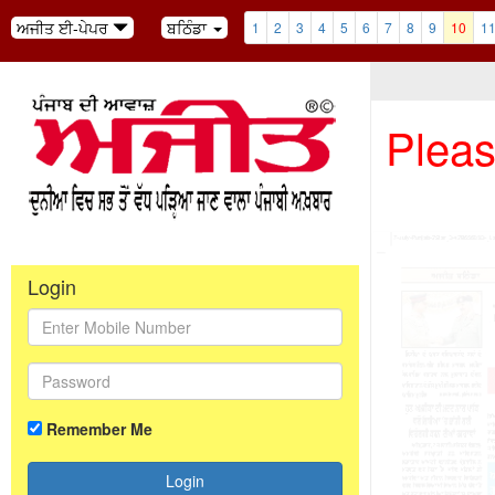
ਅਜੀਤ ਈ-ਪੇਪਰ
ਬਠਿੰਡਾ
1
2
3
4
5
6
7
8
9
10
1
Pleas
Login
Remember Me