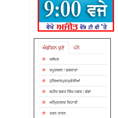
ਐਡੀਸ਼ਨ ਚੁਣੋ
ਪੰਨੇ
ਜਲੰਧਰ
ਕਪੂਰਥਲਾ / ਫਗਵਾੜਾ
ਹੁਸ਼ਿਆਰਪੁਰ/ਮੁਕੇਰੀਆਂ
ਸ਼ਹੀਦ ਭਗਤ ਸਿੰਘ ਨਗਰ / ਬੰਗਾ
ਅੰਮ੍ਰਿਤਸਰ ਦਿਹਾਤੀ
ਤਰਨ ਤਾਰਨ