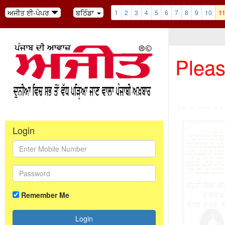
ਅਜੀਤ ਈ-ਪੇਪਰ
ਬਠਿੰਡਾ
1
2
3
4
5
6
7
8
9
10
1
Pleas
Login
Remember Me