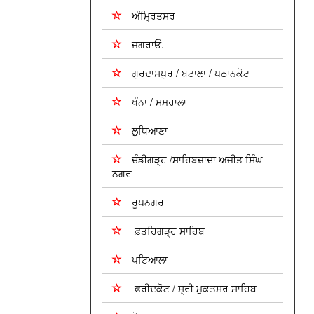
ਅੰਮ੍ਰਿਤਸਰ
ਜਗਰਾਓਂ.
ਗੁਰਦਾਸਪੁਰ / ਬਟਾਲਾ / ਪਠਾਨਕੋਟ
ਖੰਨਾ / ਸਮਰਾਲਾ
ਲੁਧਿਆਣਾ
ਚੰਡੀਗੜ੍ਹ /ਸਾਹਿਬਜ਼ਾਦਾ ਅਜੀਤ ਸਿੰਘ
ਨਗਰ
ਰੂਪਨਗਰ
ਫ਼ਤਹਿਗੜ੍ਹ ਸਾਹਿਬ
ਪਟਿਆਲਾ
ਫਰੀਦਕੋਟ / ਸ੍ਰੀ ਮੁਕਤਸਰ ਸਾਹਿਬ