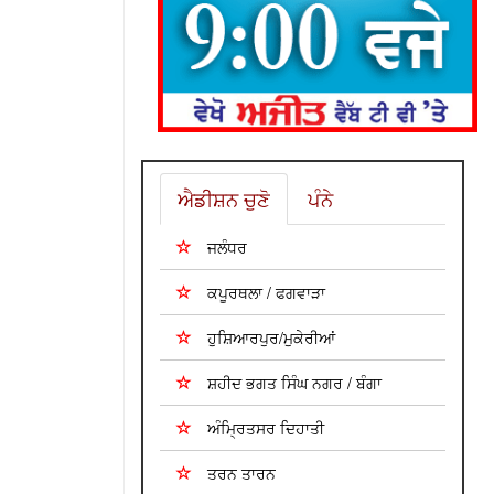
ਐਡੀਸ਼ਨ ਚੁਣੋ
ਪੰਨੇ
ਜਲੰਧਰ
ਕਪੂਰਥਲਾ / ਫਗਵਾੜਾ
ਹੁਸ਼ਿਆਰਪੁਰ/ਮੁਕੇਰੀਆਂ
ਸ਼ਹੀਦ ਭਗਤ ਸਿੰਘ ਨਗਰ / ਬੰਗਾ
ਅੰਮ੍ਰਿਤਸਰ ਦਿਹਾਤੀ
ਤਰਨ ਤਾਰਨ