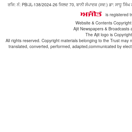
ਰਜਿ: ਨੰ: PB/JL-138/2024-26 ਜਿਲਦ 70, ਬਾਨੀ ਸੰਪਾਦਕ (ਸਵ:) ਡਾ: ਸਾਧੂ ਸ
is registered 
Website & Contents Copyrigh
Ajit Newspapers & Broadcasts 
The Ajit logo is Copyrig
All rights reserved. Copyright materials belonging to the Trust may 
translated, converted, performed, adapted,communicated by electro