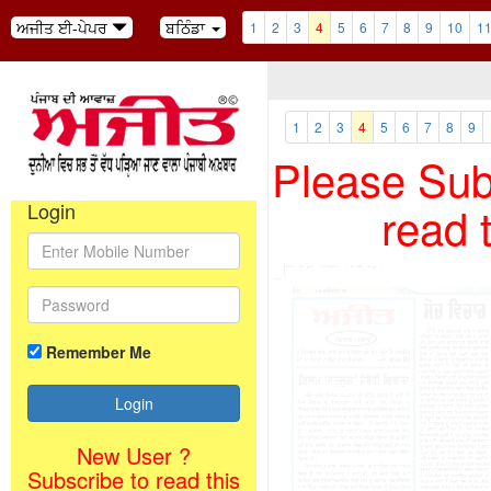
ਅਜੀਤ ਈ-ਪੇਪਰ
ਬਠਿੰਡਾ
1
2
3
4
5
6
7
8
9
10
1
1
2
3
4
5
6
7
8
9
Please Subs
read 
Login
Remember Me
New User ?
Subscribe to read this