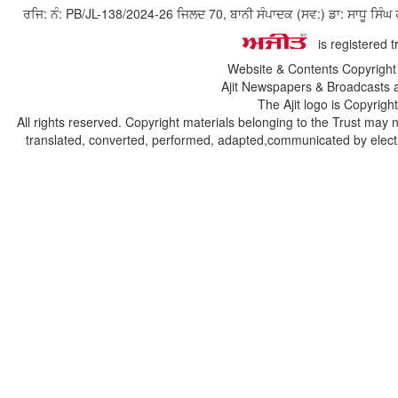
ਰਜਿ: ਨੰ: PB/JL-138/2024-26 ਜਿਲਦ 70, ਬਾਨੀ ਸੰਪਾਦਕ (ਸਵ:) ਡਾ: ਸਾਧੂ ਸ
is registered 
Website & Contents Copyrigh
Ajit Newspapers & Broadcasts 
The Ajit logo is Copyrig
All rights reserved. Copyright materials belonging to the Trust may 
translated, converted, performed, adapted,communicated by electro