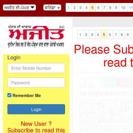
ਅਜੀਤ ਈ-ਪੇਪਰ
ਬਠਿੰਡਾ
1
2
3
4
5
6
7
8
9
10
1
1
2
3
4
5
6
7
8
9
Please Subs
read 
Login
Remember Me
New User ?
Subscribe to read this