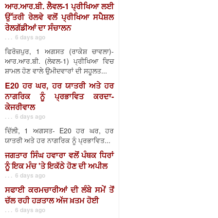
ਆਰ.ਆਰ.ਬੀ. ਲੈਵਲ-1 ਪ੍ਰੀਖਿਆ ਲਈ
ਉੱਤਰੀ ਰੇਲਵੇ ਵਲੋਂ ਪ੍ਰੀਖਿਆ ਸਪੈਸ਼ਲ
ਰੇਲਗੱਡੀਆਂ ਦਾ ਸੰਚਾਲਨ
. . . 6 days ago
ਫਿਰੋਜ਼ਪੁਰ, 1 ਅਗਸਤ (ਰਾਕੇਸ਼ ਚਾਵਲਾ)-
ਆਰ.ਆਰ.ਬੀ. (ਲੇਵਲ-1) ਪ੍ਰੀਖਿਆ ਵਿਚ
ਸ਼ਾਮਲ ਹੋਣ ਵਾਲੇ ਉਮੀਦਵਾਰਾਂ ਦੀ ਸਹੂਲਤ...
E20 ਹਰ ਘਰ, ਹਰ ਯਾਤਰੀ ਅਤੇ ਹਰ
ਨਾਗਰਿਕ ਨੂੰ ਪ੍ਰਭਾਵਿਤ ਕਰਦਾ-
ਕੇਜਰੀਵਾਲ
. . . 6 days ago
ਦਿੱਲੀ, 1 ਅਗਸਤ- E20 ਹਰ ਘਰ, ਹਰ
ਯਾਤਰੀ ਅਤੇ ਹਰ ਨਾਗਰਿਕ ਨੂੰ ਪ੍ਰਭਾਵਿਤ...
ਜਗਤਾਰ ਸਿੰਘ ਹਵਾਰਾ ਵਲੋਂ ਪੰਥਕ ਧਿਰਾਂ
ਨੂੰ ਇਕ ਮੰਚ 'ਤੇ ਇਕੱਠੇ ਹੋਣ ਦੀ ਅਪੀਲ
. . . 6 days ago
ਸਫਾਈ ਕਰਮਚਾਰੀਆਂ ਦੀ ਲੰਬੇ ਸਮੇਂ ਤੋਂ
ਚੱਲ ਰਹੀ ਹੜਤਾਲ ਅੱਜ ਖ਼ਤਮ ਹੋਈ
. . . 6 days ago