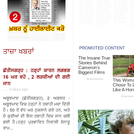
ਤਾਜ਼ਾ ਖਬਰਾਂ
ਛੱਤੀਸਗੜ੍ਹ : ਹੜ੍ਹਾਂ ਕਾਰਨ ਲਗਭਗ
16 ਘਰ ਵਹੇ , 2 ਲੜਕੀਆਂ ਦੀ ਗਈ
ਜਾਨ
. . . 5 days ago
ਅਬੂਝਮਾਦ (ਛੱਤੀਸਗੜ੍ਹ), 2 ਅਗਸਤ -
ਅਬੂਝਮਾਦ ਵਿਚ ਹੜ੍ਹਾਂ ਨੇ ਤਬਾਹੀ ਮਚਾ ਦਿੱਤੀ
ਹੈ। 50 ਤੋਂ ਵੱਧ ਘਰ ਨੁਕਸਾਨੇ ਗਏ ਹਨ, ਅਤੇ
ਦੋ ਕੁੜੀਆਂ ਦੀ ਇਸ ਤਬਾਹੀ ਵਿਚ ਜਾਨ ਚਲੀ
ਗਈ ਹੈ।ਹੜ੍ਹ ਪ੍ਰਭਾਵਿਤ ਨਿਵਾਸੀ ਸੋਨਾਰੂ
ਰਾਮ...