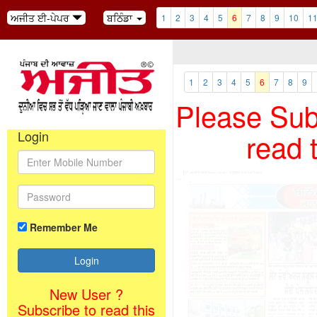
ਅਜੀਤ ਈ-ਪੇਪਰ
ਬਠਿੰਡਾ
1
2
3
4
5
6
7
8
9
10
1
1
2
3
4
5
6
7
8
9
Please Subs
read 
Login
Remember Me
New User ?
Subscribe to read this