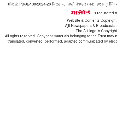
ਰਜਿ: ਨੰ: PB/JL-138/2024-26 ਜਿਲਦ 70, ਬਾਨੀ ਸੰਪਾਦਕ (ਸਵ:) ਡਾ: ਸਾਧੂ ਸ
is registered 
Website & Contents Copyrigh
Ajit Newspapers & Broadcasts 
The Ajit logo is Copyrig
All rights reserved. Copyright materials belonging to the Trust may 
translated, converted, performed, adapted,communicated by electro